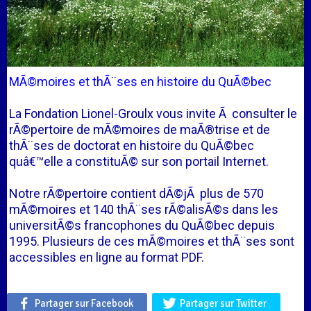
MÃ©moires et thÃ¨ses en histoire du QuÃ©bec
La Fondation Lionel-Groulx vous invite Ã consulter le
rÃ©pertoire de mÃ©moires de maÃ®trise et de
thÃ¨ses de doctorat en histoire du QuÃ©bec
quâ€™elle a constituÃ© sur son portail Internet.
Notre rÃ©pertoire contient dÃ©jÃ plus de 570
mÃ©moires et 140 thÃ¨ses rÃ©alisÃ©s dans les
universitÃ©s francophones du QuÃ©bec depuis
1995. Plusieurs de ces mÃ©moires et thÃ¨ses sont
accessibles en ligne au format PDF.
Partager sur Facebook
Partager sur Twitter