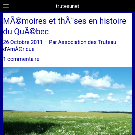
truteaunet
MÃ©moires et thÃ¨ses en histoire
du QuÃ©bec
26 Octobre 2011
Par Association des Truteau
d'AmÃ©rique
1 commentaire