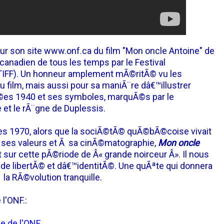
r son site www.onf.ca du film "Mon oncle Antoine" de
 canadien de tous les temps par le Festival
 (TIFF). Un honneur amplement mÃ©ritÃ© vu les
u film, mais aussi pour sa maniÃ¨re dâ€™illustrer
es 1940 et ses symboles, marquÃ©s par le
et le rÃ¨gne de Duplessis.
 1970, alors que la sociÃ©tÃ© quÃ©bÃ©coise vivait
ses valeurs et Ã sa cinÃ©matographie,
Mon oncle
 sur cette pÃ©riode de Â« grande noirceur Â». Il nous
e libertÃ© et dâ€™identitÃ©. Une quÃªte qui donnera
la RÃ©volution tranquille.
 l'ONF.:
ue de l'ONF