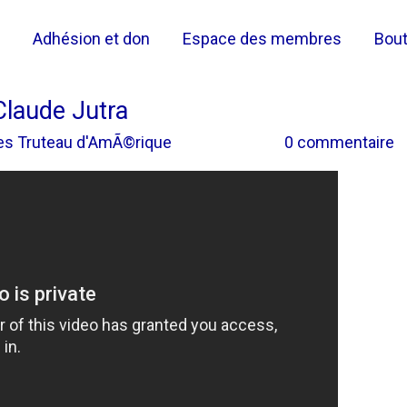
Adhésion et don
Espace des membres
Bout
Claude Jutra
des Truteau d'AmÃ©rique
0 commentaire