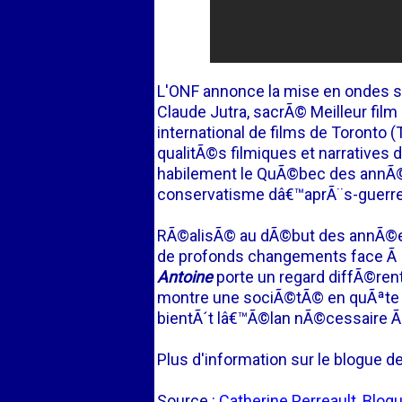
L'ONF annonce la mise en ondes su
Claude Jutra, sacrÃ© Meilleur film
international de films de Toronto
qualitÃ©s filmiques et narratives d
habilement le QuÃ©bec des annÃ©
conservatisme dâ€™aprÃ¨s-guerre 
RÃ©alisÃ© au dÃ©but des annÃ©es
de profonds changements face Ã 
Antoine
porte un regard diffÃ©rent
montre une sociÃ©tÃ© en quÃªte d
bientÃ´t lâ€™Ã©lan nÃ©cessaire Ã 
Plus d'information sur le blogue de
Source :
Catherine Perreault, Blog