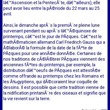
lâ€™Ascension et la PentecÃ´te, dâ€™ailleurs), elle
peut avoir lieu entre la pÃ©riode du 22 mars au 25
avril.
Ainsi, le dimanche aprÃ¨s la premiÃ¨re pleine lune
survenant pendant ou aprÃ¨s lâ€™Ã©quinoxe de
printemps, câ€™est le jour de PÃ¢ques. Câ€™est le
mathÃ©maticien allemand Carl Friedrich Gauss qui a
Ã©laborÃ© la formule de la date de la fÃªte de
PÃ¢ques pour une annÃ©e donnÃ©e. Certaines de
nos traditions de cÃ©lÃ©brer PÃ¢ques viennent des
anciennes fÃªtes du printemps, par exemple, la
distribution dâ€™oeufs de PÃ¢ques est attestÃ©e
comme offrande au printemps chez les Romains et
les Ã‰gyptiens, qui dÃ©coraient leur coquille de
dessins. Il est possible que cette tradition vienne de
la nidification printaniÃ¨re des oiseaux et signifie que
la vie revient sur la terre.