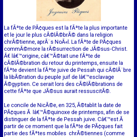
La fÃªte de PÃ¢ques est la fÃªte la plus importante
et le jour le plus cÃ©lÃ©brÃ© dans la religion
chrÃ©tienne, aprÃ¨s NoÃ«l. La fÃªte de PÃ¢ques
commÃ©more la rÃ©surrection de JÃ©sus-Christ.
Ã€ lâ€™origine, câ€™Ã©tait une fÃªte de
cÃ©lÃ©bration du retour du printemps, ensuite la
fÃªte devient la fÃªte juive de Pessah qui cÃ©lÃ¨bre
la libÃ©ration du peuple juif de lâ€™esclavage
Ã©gyptien. Ce serait lors des cÃ©lÃ©brations de
cette fÃªte que JÃ©sus aurait ressuscitÃ©.
Le concile de NicÃ©e, en 325, Ã©tablit la date de
PÃ¢ques Ã lâ€™Ã©quinoxe de printemps, afin de se
distinguer de la fÃªte de Pessah juive. Câ€™est Ã
partir de ce moment que la fÃªte de PÃ¢ques fait
partie des fÃªtes mobiles chrÃ©tiennes (comme