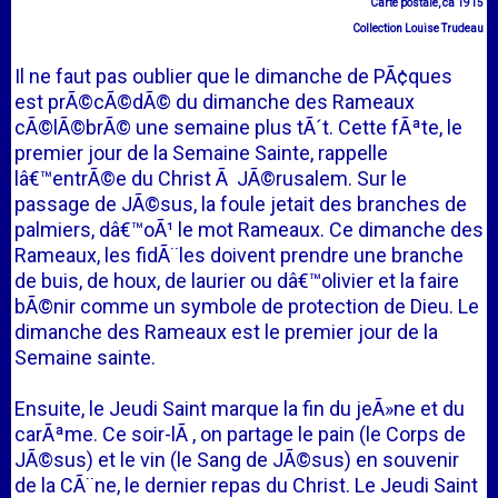
Carte postale, ca 1915
Collection Louise Trudeau
Il ne faut pas oublier que le dimanche de PÃ¢ques
est prÃ©cÃ©dÃ© du dimanche des Rameaux
cÃ©lÃ©brÃ© une semaine plus tÃ´t. Cette fÃªte, le
premier jour de la Semaine Sainte, rappelle
lâ€™entrÃ©e du Christ Ã JÃ©rusalem. Sur le
passage de JÃ©sus, la foule jetait des branches de
palmiers, dâ€™oÃ¹ le mot Rameaux. Ce dimanche des
Rameaux, les fidÃ¨les doivent prendre une branche
de buis, de houx, de laurier ou dâ€™olivier et la faire
bÃ©nir comme un symbole de protection de Dieu. Le
dimanche des Rameaux est le premier jour de la
Semaine sainte.
Ensuite, le Jeudi Saint marque la fin du jeÃ»ne et du
carÃªme. Ce soir-lÃ , on partage le pain (le Corps de
JÃ©sus) et le vin (le Sang de JÃ©sus) en souvenir
de la CÃ¨ne, le dernier repas du Christ. Le Jeudi Saint