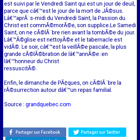
est suivi par le Vendredi Saint qui est un jour de deuil,
parce que câ€™est le jour de la mort de JÃ©sus.
Lâ€™aprÃ¨s-midi du Vendredi Saint, la Passion du
Christ est commÃ©morÃ©e, son supplice.Le Samedi
Saint, on ne cÃ©lÃ¨bre rien avant la tombÃ©e du jour.
Lâ€™Ã©glise est nettoyÃ©e et le tabernacle est
vidÃ©. Le soir, câ€™est la veillÃ©e pascale, la plus
grande cÃ©lÃ©bration de lâ€™annÃ©e :en
lâ€™honneur du Christ
ressuscitÃ©.
Enfin, le dimanche de PÃ¢ques, on cÃ©lÃ¨bre la
rÃ©surrection autour dâ€™un repas familial.
Source :
grandquebec.com
Partager sur Facebook
Partager sur Twitter