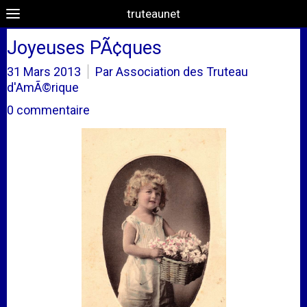
truteaunet
Joyeuses PÃ¢ques
31 Mars 2013
Par Association des Truteau
d'AmÃ©rique
0 commentaire