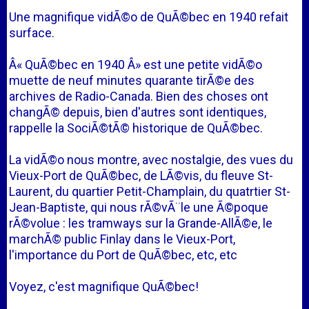
Une magnifique vidÃ©o de QuÃ©bec en 1940 refait
surface.
Â« QuÃ©bec en 1940 Â» est une petite vidÃ©o
muette de neuf minutes quarante tirÃ©e des
archives de Radio-Canada. Bien des choses ont
changÃ© depuis, bien d'autres sont identiques,
rappelle la SociÃ©tÃ© historique de QuÃ©bec.
La vidÃ©o nous montre, avec nostalgie, des vues du
Vieux-Port de QuÃ©bec, de LÃ©vis, du fleuve St-
Laurent, du quartier Petit-Champlain, du quatrtier St-
Jean-Baptiste, qui nous rÃ©vÃ¨le une Ã©poque
rÃ©volue : les tramways sur la Grande-AllÃ©e, le
marchÃ© public Finlay dans le Vieux-Port,
l'importance du Port de QuÃ©bec, etc, etc
Voyez, c'est magnifique QuÃ©bec!