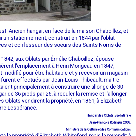
est. Ancien hangar, en face de la maison Chaboillez, et
ui un stationnement, construit en 1844 par l'oblat
vices et confesseur des soeurs des Saints Noms de
ût 1842, aux Oblats par Émélie Chaboillez, épouse
 louèrent l'emplacement à Henri Mongeau en 1847;
t modifié pour être habitable et y recevoir un magasin
 furent effectués par Jean-Louis Thibeault, maître
taient principalement à construire une allonge de 30
r de 36 pieds par 26, à reculer la remise et l'allonger
es Oblats vendirent la propriété, en 1851, à Elizabeth
erre Lespérance.
Hangar des Oblats, vue latérale
Jean-François Rodrigue 2008,
Ministère de la Culture et des Communications
 la propriété d'Elizabeth Whiteford, mais la revendit à