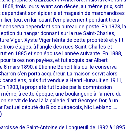
1868, trois jours avant son décès, au même prix, soit
it cependant son épicerie et magasin de marchandises
llier, tout en lui louant l'emplacement pendant trois
* conserva cependant son bureau de poste. En 1873, la
ception du hangar donnant sur la rue Saint-Charles,
e Viger. Xyste Viger hérita de cette propriété et y fit
 trois étages, à l'angle des rues Saint-Charles et
rut en 1885 et son épouse l'année suivante. En 1888,
 pour taxes non payées, et fut acquis par Albert
le 8 mars 1890, à Étienne Benoit fils qui le conserva
harron s'en porta acquéreur. La maison servit alors
s canadiens, puis fut vendue à Henri Hunault en 1911,
En 1903, la propriété fut louée par la commission
ut même, à cette époque, une boulangerie à l'arrière du
 servit de local à la galerie d'art Georges Dor, à un
 l'actuel député du Bloc québécois, Nic Leblanc.....
)
a paroisse de Saint-Antoine de Longueuil de 1892 à 1895.