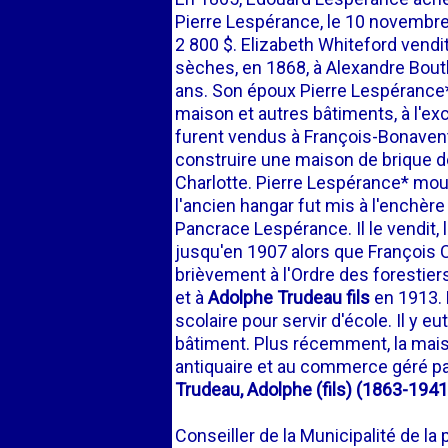
Pierre Lespérance, le 10 novembre 
2 800 $. Elizabeth Whiteford vend
sèches, en 1868, à Alexandre Bouthi
ans. Son époux Pierre Lespérance
maison et autres bâtiments, à l'ex
furent vendus à François-Bonaventur
construire une maison de brique de
Charlotte. Pierre Lespérance* mou
l'ancien hangar fut mis à l'enchère
Pancrace Lespérance. Il le vendit, 
jusqu'en 1907 alors que François C
brièvement à l'Ordre des forestier
et à
Adolphe Trudeau fils
en 1913. 
scolaire pour servir d'école. Il y e
bâtiment. Plus récemment, la maison
antiquaire et au commerce géré par
Trudeau, Adolphe (fils) (1863-1941
Conseiller de la Municipalité de l