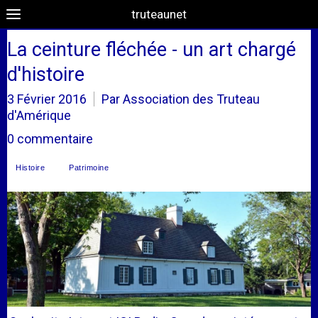
truteaunet
La ceinture fléchée - un art chargé
d'histoire
3 Février 2016
Par Association des Truteau
d'Amérique
0 commentaire